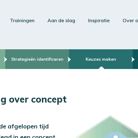
Trainingen
Aan de slag
Inspiratie
Over 
Strategieën identificeren
Keuzes maken
ng over concept
de afgelopen tijd
legd in een concept