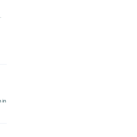
.
 in