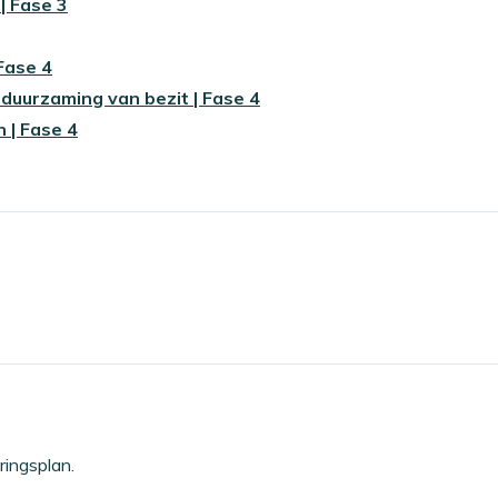
| Fase 3
Fase 4
duurzaming van bezit | Fase 4
 | Fase 4
.
ringsplan.