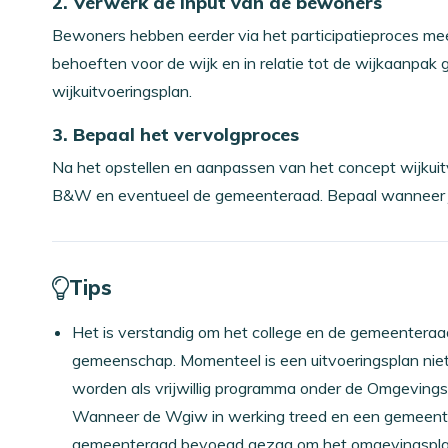
2. Verwerk de input van de bewoners
Bewoners hebben eerder via het participatieproces m
behoeften voor de wijk en in relatie tot de wijkaanpak
wijkuitvoeringsplan.
3. Bepaal het vervolgproces
Na het opstellen en aanpassen van het concept wijkui
B&W en eventueel de gemeenteraad. Bepaal wanneer j
Tips
Het is verstandig om het college en de gemeenteraa
gemeenschap. Momenteel is een uitvoeringsplan niet 
worden als vrijwillig programma onder de Omgeving
Wanneer de Wgiw in werking treed en een gemeente
gemeenteraad bevoegd gezag om het omgevingsplan 