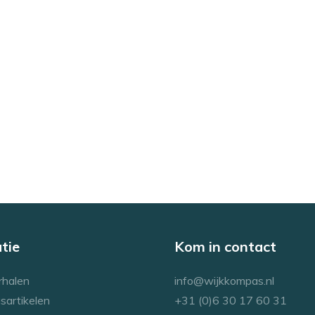
tie
Kom in contact
rhalen
info@wijkkompas.nl
sartikelen
+31 (0)6 30 17 60 31