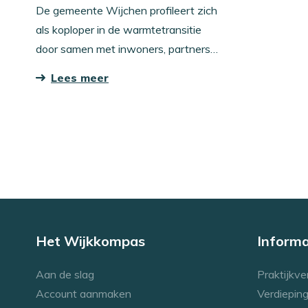
De gemeente Wijchen profileert zich
als koploper in de warmtetransitie
door samen met inwoners, partners
en de gemeenteraad een
Lees meer
Warmteplan o...
Het Wijkkompas
Informa
Aan de slag
Praktijkve
Account aanmaken
Verdieping