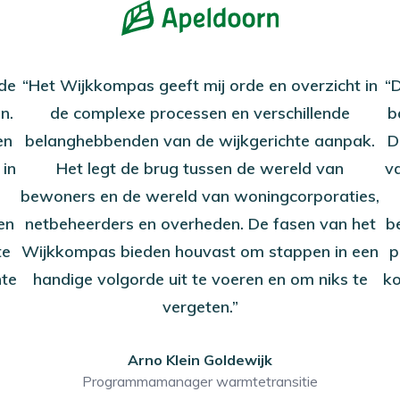
de
“Het Wijkkompas geeft mij orde en overzicht in
“
n.
de complexe processen en verschillende
b
en
belanghebbenden van de wijkgerichte aanpak.
D
in
Het legt de brug tussen de wereld van
v
bewoners en de wereld van woningcorporaties,
en
netbeheerders en overheden. De fasen van het
b
te
Wijkkompas bieden houvast om stappen in een
p
hte
handige volgorde uit te voeren en om niks te
ko
vergeten.”
Arno Klein Goldewijk
Programmamanager warmtetransitie