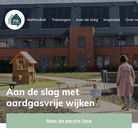
Methodiek
Trainingen
Aan de slag
Inspiratie
Over o
Aan de slag met
aardgasvrije wijken
Naar de eerste fase