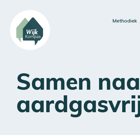
Methodiek
Samen naa
aardgasvri