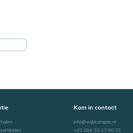
tie
Kom in contact
rhalen
info@wijkkompas.nl
sartikelen
+31 (0)6 30 17 60 31