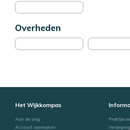
Overheden
Het Wijkkompas
Informa
Aan de slag
Praktijkve
Account aanmaken
Verdieping